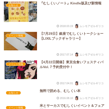
『むしくいノート』Kindle版及び新情報
お知らせ
2018.03.19
ムシモアゼルギリコ
【7月29日】銀座でむしくいトークショー
イベント情報
【LIXILブックギャラリー】
2017.07.14
ムシモアゼルギリコ
【4月22日開催】東京虫食いフェスティバ
イベント情報
ルVol.７予約受付中！
2017.04.01
ムシモアゼルギリコ
無料で読める、むしくい本
お知らせ
2016.08.10
ムシモアゼルギリコ
米とサーカスでむしくいイベント＆フェア
イベント情報