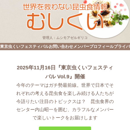
管理人：ムシモアゼルギリコ
東京虫くいフェスティバル
お問い合わせ
メンバープロフィール
プライバ
2025年11月16日『東京虫くいフェスティ
バル Vol.9』開催
今年のテーマはガチ勢最前線。世界で日本でそ
れぞれの考える昆虫食を楽しみ続ける人たちが
今語りたい注目のトピックスは？ 昆虫食界の
センター内山昭一を囲む、カラフルなメンバー
で楽しいトークをお届けします