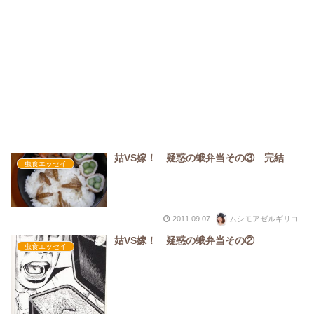
姑VS嫁！ 疑惑の蛾弁当その③ 完結
虫食エッセイ
2011.09.07
ムシモアゼルギリコ
姑VS嫁！ 疑惑の蛾弁当その②
虫食エッセイ