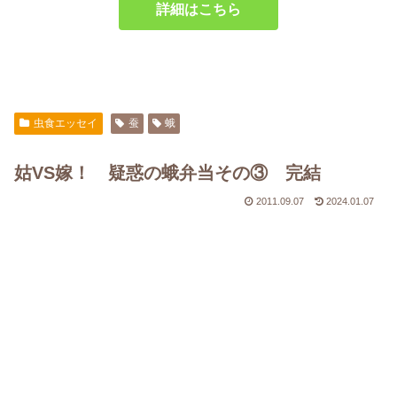
詳細はこちら
虫食エッセイ
蚕
蛾
姑VS嫁！ 疑惑の蛾弁当その③ 完結
2011.09.07
2024.01.07