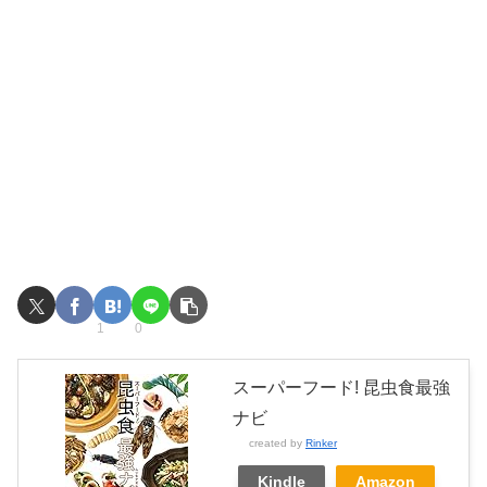
1
0
スーパーフード! 昆虫食最強
ナビ
created by
Rinker
Kindle
Amazon