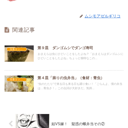
ムシモアゼルギリコ
関連記事
第９皿 ダンゴムシでダンゴ寿司
虫食エッセイ
おまえらは虫にひどいことをしたよね？「おまえらはダンゴムシに
ひどいことをしたよね」ちょっと独特なこの...
第４皿「祟りの虫弁当」（食材：青虫）
虫食エッセイ
“虫のたたり”で来る日も来る日も踊り食い！「ごらんよ、僕の弁当
は…青虫さ！」この台詞が大好きだ。気持...
姑VS嫁！ 疑惑の蛾弁当その②