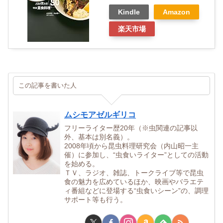
Kindle
Amazon
楽天市場
この記事を書いた人
ムシモアゼルギリコ
フリーライター歴20年（※虫関連の記事以
外、基本は別名義）。
2008年頃から昆虫料理研究会（内山昭一主
催）に参加し、“虫食いライター”としての活動
を始める。
ＴＶ、ラジオ、雑誌、トークライブ等で昆虫
食の魅力を広めているほか、映画やバラエテ
ィ番組などに登場する“虫食いシーン”の、調理
サポート等も行う。