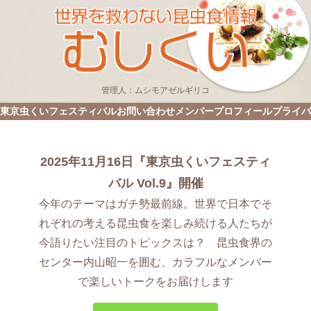
管理人：ムシモアゼルギリコ
東京虫くいフェスティバル
お問い合わせ
メンバープロフィール
プライバ
2025年11月16日『東京虫くいフェスティ
バル Vol.9』開催
今年のテーマはガチ勢最前線。世界で日本でそ
れぞれの考える昆虫食を楽しみ続ける人たちが
今語りたい注目のトピックスは？ 昆虫食界の
センター内山昭一を囲む、カラフルなメンバー
で楽しいトークをお届けします