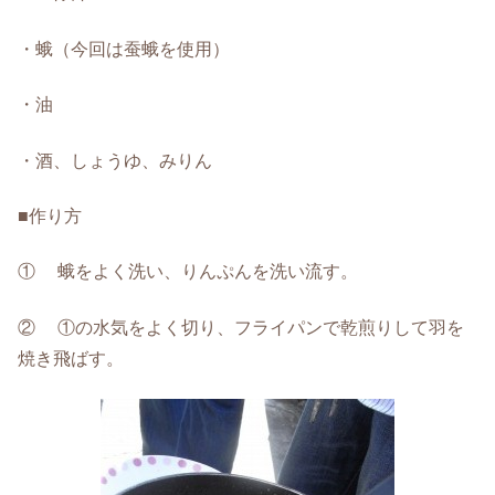
・蛾（今回は蚕蛾を使用）
・油
・酒、しょうゆ、みりん
■作り方
① 蛾をよく洗い、りんぷんを洗い流す。
② ①の水気をよく切り、フライパンで乾煎りして羽を
焼き飛ばす。