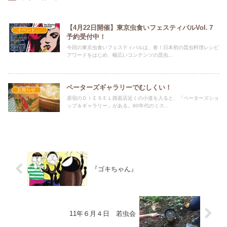
【4月22日開催】東京虫食いフェスティバルVol.７
イベント情報
予約受付中！
今回の東京虫食いフェスティバルは、春！日本初の昆虫料理レシピ
アワードをはじめ、幅広いコンテンツの昆虫...
ペーターズギャラリーでむしくい！
お知らせ
原宿のＤＩＥＳＥＬ路面店近くの小道を入ると、「ペーターズショ
ップ＆ギャラリー」がある。80年代のミス...
『ゴキちゃん』
11年６月４日 若虫会