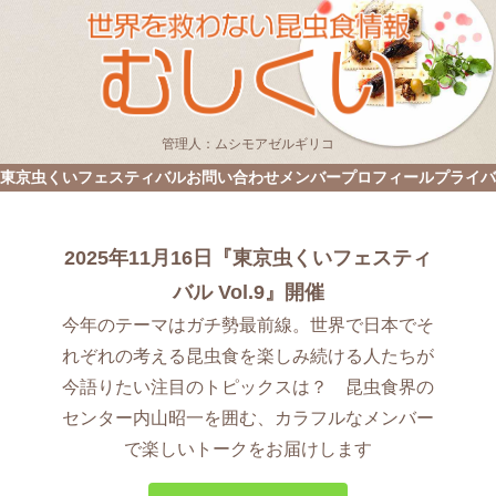
管理人：ムシモアゼルギリコ
東京虫くいフェスティバル
お問い合わせ
メンバープロフィール
プライバ
2025年11月16日『東京虫くいフェスティ
バル Vol.9』開催
今年のテーマはガチ勢最前線。世界で日本でそ
れぞれの考える昆虫食を楽しみ続ける人たちが
今語りたい注目のトピックスは？ 昆虫食界の
センター内山昭一を囲む、カラフルなメンバー
で楽しいトークをお届けします