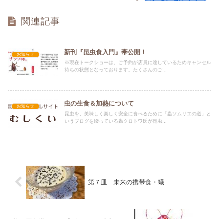
関連記事
新刊『昆虫食入門』帯公開！
お知らせ
※現在トークショーは、ご予約が店員に達しているためキャンセル
待ちの状態となっております。たくさんのご...
虫の生食＆加熱について
お知らせ
昆虫を、美味しく楽しく安全に食べるために「蟲ソムリエの道」と
いうブログを綴っている蟲クロトワ氏が昆虫...
第７皿 未来の携帯食・蟻