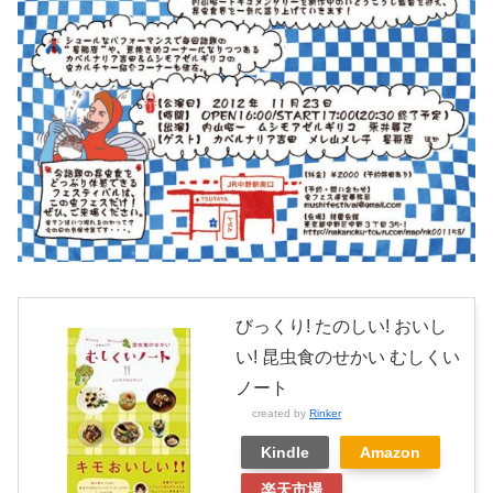
びっくり! たのしい! おいし
い! 昆虫食のせかい むしくい
ノート
created by
Rinker
Kindle
Amazon
楽天市場