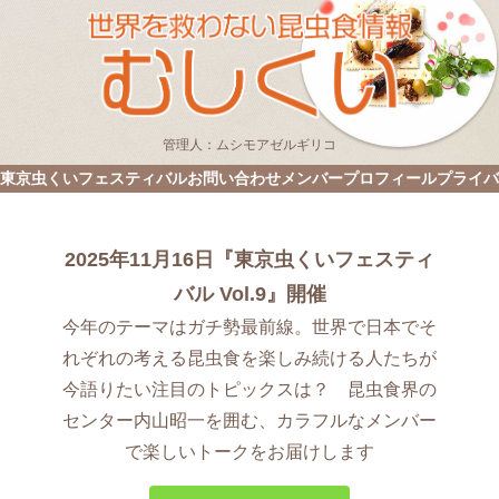
管理人：ムシモアゼルギリコ
東京虫くいフェスティバル
お問い合わせ
メンバープロフィール
プライバ
2025年11月16日『東京虫くいフェスティ
バル Vol.9』開催
今年のテーマはガチ勢最前線。世界で日本でそ
れぞれの考える昆虫食を楽しみ続ける人たちが
今語りたい注目のトピックスは？ 昆虫食界の
センター内山昭一を囲む、カラフルなメンバー
で楽しいトークをお届けします