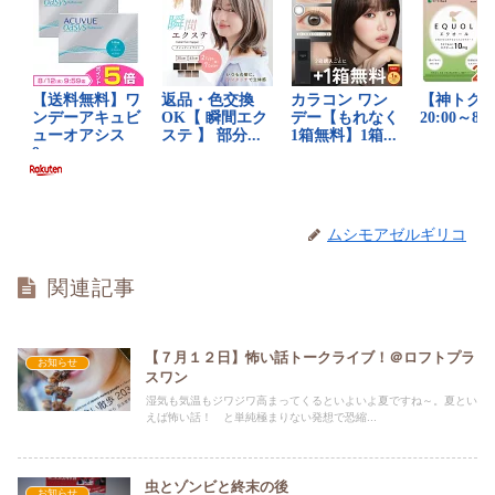
ムシモアゼルギリコ
関連記事
【７月１２日】怖い話トークライブ！＠ロフトプラ
お知らせ
スワン
湿気も気温もジワジワ高まってくるといよいよ夏ですね～。夏とい
えば怖い話！ と単純極まりない発想で恐縮...
虫とゾンビと終末の後
お知らせ