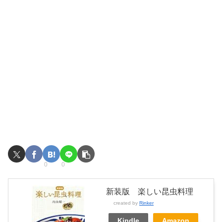
0
0
新装版 楽しい昆虫料理
created by
Rinker
Kindle
Amazon