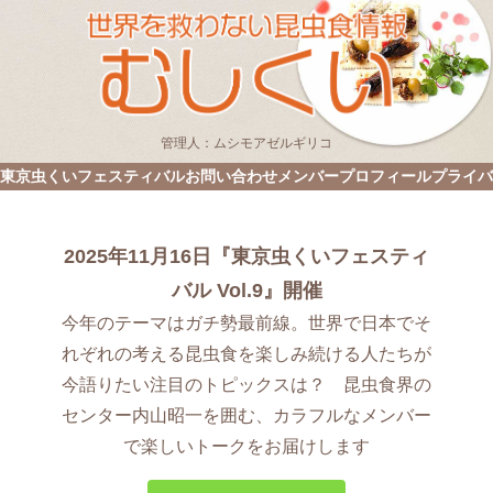
管理人：ムシモアゼルギリコ
東京虫くいフェスティバル
お問い合わせ
メンバープロフィール
プライバ
2025年11月16日『東京虫くいフェスティ
バル Vol.9』開催
今年のテーマはガチ勢最前線。世界で日本でそ
れぞれの考える昆虫食を楽しみ続ける人たちが
今語りたい注目のトピックスは？ 昆虫食界の
センター内山昭一を囲む、カラフルなメンバー
で楽しいトークをお届けします