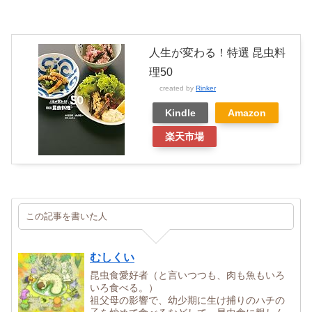
人生が変わる！特選 昆虫料
理50
created by
Rinker
Kindle
Amazon
楽天市場
この記事を書いた人
むしくい
昆虫食愛好者（と言いつつも、肉も魚もいろ
いろ食べる。）
祖父母の影響で、幼少期に生け捕りのハチの