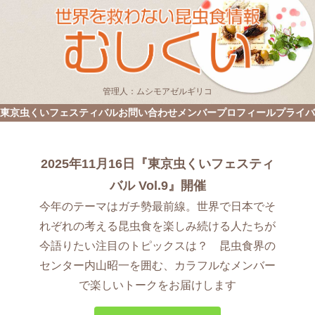
管理人：ムシモアゼルギリコ
東京虫くいフェスティバル
お問い合わせ
メンバープロフィール
プライバ
2025年11月16日『東京虫くいフェスティ
バル Vol.9』開催
今年のテーマはガチ勢最前線。世界で日本でそ
れぞれの考える昆虫食を楽しみ続ける人たちが
今語りたい注目のトピックスは？ 昆虫食界の
センター内山昭一を囲む、カラフルなメンバー
で楽しいトークをお届けします