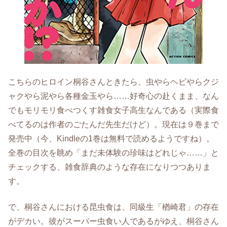
こちらのヒロイン桐谷さんときたら、虫やらヘビやらクジ
ャクやら泥やら各種金玉やら……好奇心の赴くまま、なん
でもモリモリ食べつくす雑食女子高生なんである（実際食
べてるのは作者のごたんだ先生だけど）。現在は９巻まで
発売中（今、Kindleの1巻は無料で読めるようですね）。
全巻の目次を眺め「まだ未体験の珍味はどれじゃ……」と
チェックする、雑食辞典のような存在になりつつありま
す。
で、桐谷さんにおける昆虫食は、同級生「楢崎君」の存在
がデカい。彼がスーパー虫食い人であるがゆえ、桐谷さん