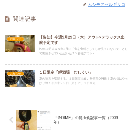
ムシモアゼルギリコ
関連記事
【告知】今週5月29日（木）アウト×デラックス出
お知らせ
演予定です
昨年10月末＆今年2月に「虫を食料としてしか見ていない女」とし
て出演させていただいたＴＶ番組アウト×...
１日限定「蝉酒場 むしくい」
お知らせ
夏の味覚を堪能する、１日限定虫食い居酒屋OPEN！夏の旬はやっ
ぱり蝉！今月末２９日（月）に、１日限定...
『＠DIME』の昆虫食記事一覧（2009
年）