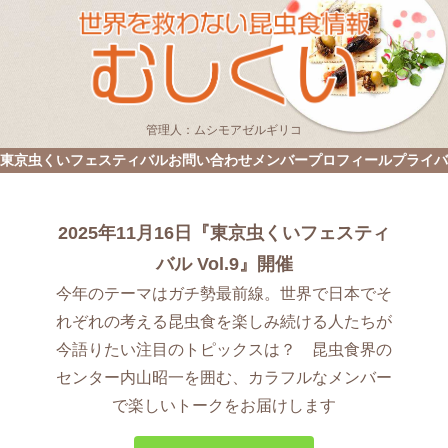
管理人：ムシモアゼルギリコ
東京虫くいフェスティバル
お問い合わせ
メンバープロフィール
プライバ
2025年11月16日『東京虫くいフェスティ
バル Vol.9』開催
今年のテーマはガチ勢最前線。世界で日本でそ
れぞれの考える昆虫食を楽しみ続ける人たちが
今語りたい注目のトピックスは？ 昆虫食界の
センター内山昭一を囲む、カラフルなメンバー
で楽しいトークをお届けします