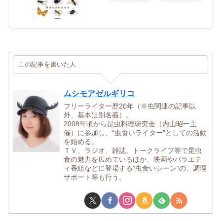
この記事を書いた人
ムシモアゼルギリコ
フリーライター歴20年（※虫関連の記事以
外、基本は別名義）。
2008年頃から昆虫料理研究会（内山昭一主
催）に参加し、“虫食いライター”としての活動
を始める。
ＴＶ、ラジオ、雑誌、トークライブ等で昆虫
食の魅力を広めているほか、映画やバラエテ
ィ番組などに登場する“虫食いシーン”の、調理
サポート等も行う。