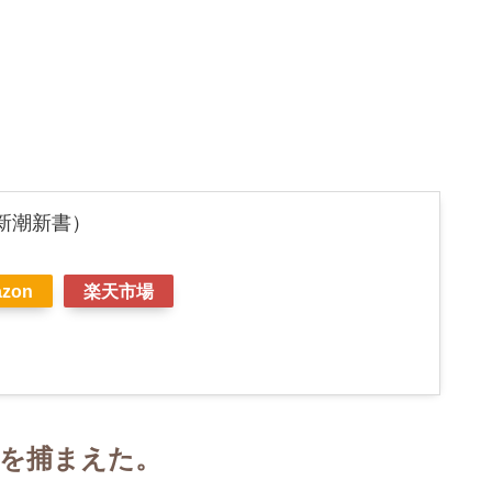
新潮新書）
zon
楽天市場
を捕まえた。