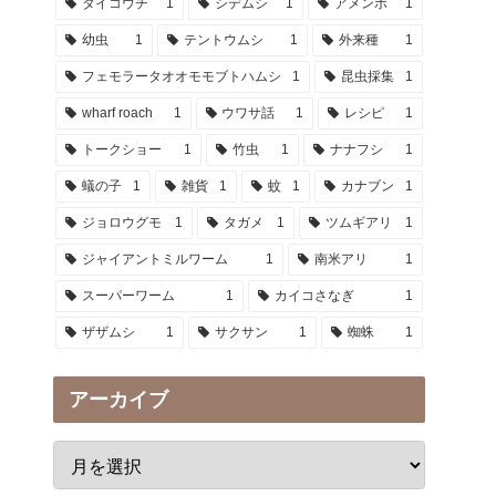
タイコウチ
1
シデムシ
1
アメンボ
1
幼虫
1
テントウムシ
1
外来種
1
フェモラータオオモモブトハムシ
1
昆虫採集
1
wharf roach
1
ウワサ話
1
レシピ
1
トークショー
1
竹虫
1
ナナフシ
1
蟻の子
1
雑貨
1
蚊
1
カナブン
1
ジョロウグモ
1
タガメ
1
ツムギアリ
1
ジャイアントミルワーム
1
南米アリ
1
スーパーワーム
1
カイコさなぎ
1
ザザムシ
1
サクサン
1
蜘蛛
1
アーカイブ