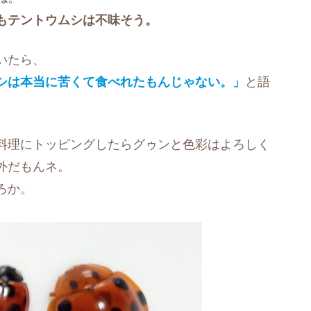
もテントウムシは不味そう。
いたら、
シは本当に苦くて食べれたもんじゃない。」
と語
料理にトッピングしたらグゥンと色彩はよろしく
外だもんネ。
ろか。