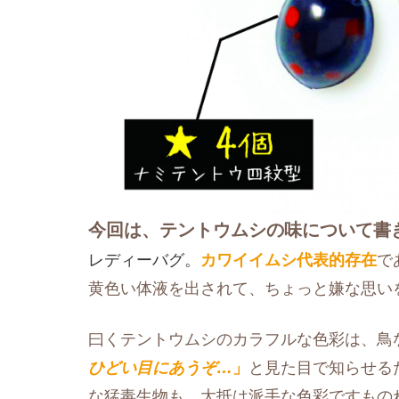
今回は、テントウムシの味について書
レディーバグ。
カワイイムシ代表的存在
で
黄色い体液を出されて、ちょっと嫌な思い
曰くテントウムシのカラフルな色彩は、鳥
ひどい目にあうぞ…
」
と見た目で知らせる
な猛毒生物も、大抵は派手な色彩ですもの