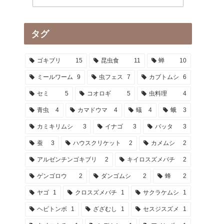
タグ
ゴキブリ
15
昆虫食
11
蝉
10
ミールワーム
9
虫フェス
7
カブトムシ
6
セミ
5
コオロギ
5
虫料理
4
青虫
4
カマドウマ
4
蟻
4
蛾
3
カミキリムシ
3
イナゴ
3
バッタ
3
蚕
3
ハウスクリケット
2
カメムシ
2
アルゼンチンゴキブリ
2
キイロスズメバチ
2
ゲンゴロウ
2
ダンゴムシ
2
蜂
2
ヤゴ
1
クロスズメバチ
1
サクラケムシ
1
ヘビトンボ
1
ざざむし
1
セスジスズメ
1