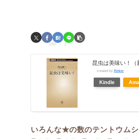
150
1
昆虫は美味い！（
created by
Rinker
Kindle
Ama
いろんな★の数のテントウムシ