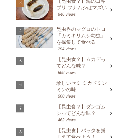
【昆虫食？】海のゴキ
ブリ フナムシはマズい
846 views
昆虫界のマグロのトロ
「カミキリムシ幼虫」
を採集して食べる
794 views
【昆虫食？】ムカデっ
てどんな味？
588 views
珍しいセミ ミカドミン
ミンの味
500 views
【昆虫食？】ダンゴム
シってどんな味？
462 views
【昆虫食】バッタを捕
まえて食べよう！