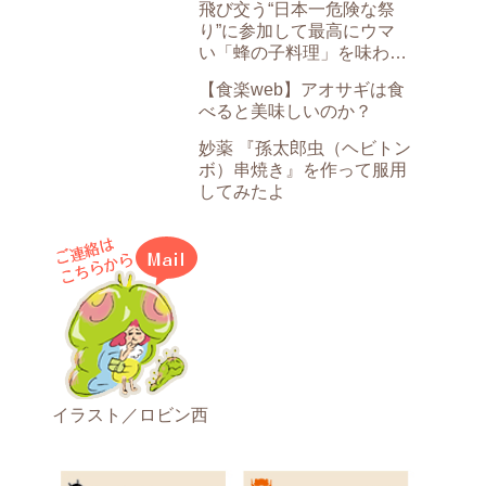
飛び交う“日本一危険な祭
り”に参加して最高にウマ
い「蜂の子料理」を味わっ
てきた
【食楽web】アオサギは食
べると美味しいのか？
妙薬 『孫太郎虫（ヘビトン
ボ）串焼き』を作って服用
してみたよ
イラスト／ロビン西