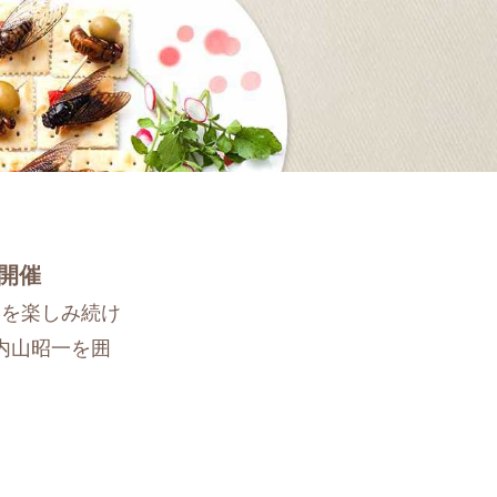
』開催
食を楽しみ続け
内山昭一を囲
す